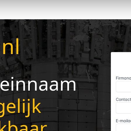
.nl
einnaam
elijk
kbaar