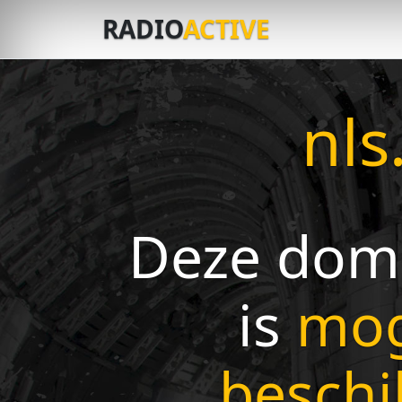
RADIO
ACTIVE
nls
Deze dom
is
mog
beschi